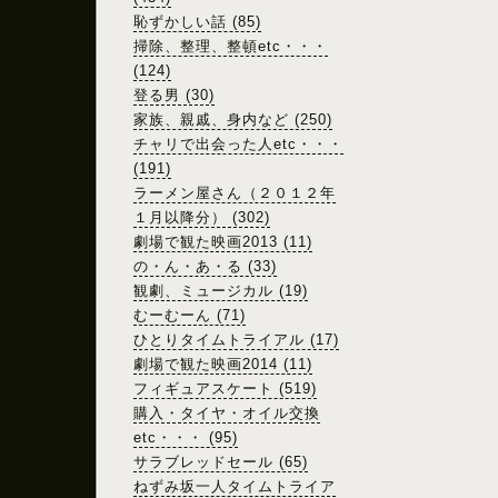
恥ずかしい話 (85)
掃除、整理、整頓etc・・・
(124)
登る男 (30)
家族、親戚、身内など (250)
チャリで出会った人etc・・・
(191)
ラーメン屋さん（２０１２年
１月以降分） (302)
劇場で観た映画2013 (11)
の・ん・あ・る (33)
観劇、ミュージカル (19)
むーむーん (71)
ひとりタイムトライアル (17)
劇場で観た映画2014 (11)
フィギュアスケート (519)
購入・タイヤ・オイル交換
etc・・・ (95)
サラブレッドセール (65)
ねずみ坂一人タイムトライア