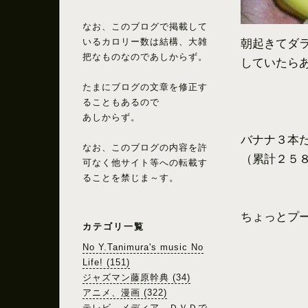
なお、このブログで掲載して
いるカロリー数は結構、大雑
朝起きてダ
把なものなのであしからず。
していたら
たまにブログの文章を修正す
ることもあるので
あしからず。
バナナ３本
なお、このブログの内容を許
（累計２５
可なく他サイト等への転載す
ることを禁じま～す。
ちょっとプ
カテゴリ一覧
No Y.Tanimura's music No
Life! (151)
ジャズマン藤原幹典 (34)
アニメ、漫画 (322)
テレビ、メディア、ＤＶＤで