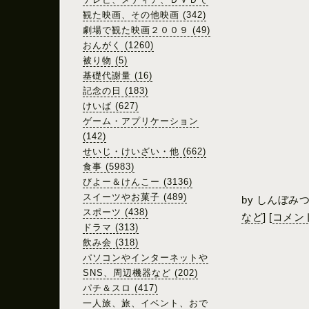
観た映画、その他映画 (342)
劇場で観た映画２００９ (49)
おんがく (1260)
被り物 (5)
基礎代謝量 (16)
記念の日 (183)
けいば (627)
ゲーム・アプリケーション
(142)
せいじ・けいざい・他 (662)
食事 (5983)
びよー＆けんこー (3136)
スイーツやお菓子 (489)
by
しんぼみ
スポーツ (438)
など
]
[
コメント
ドラマ (313)
飲み会 (318)
パソコンやインターネットや
SNS、周辺機器など (202)
パチ＆スロ (417)
一人旅、旅、イベント、おで