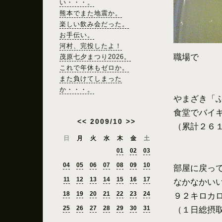
い・・・。
熊本でまた地震か。
楽しい飲み会だった。
お手伝い。
河村、完投したよ！
職場で
茂原七夕まつり2026。
これで年休もゼロか。
また負けてしまった
か・・・。
やまざき「
食堂でバイ
<<
2009/10
>>
（累計２６
日
月
火
水
木
金
土
01
02
03
04
05
06
07
08
09
10
部屋に戻っ
11
12
13
14
15
16
17
なかなかい
18
19
20
21
22
23
24
９２キロカ
25
26
27
28
29
30
31
（１日総摂