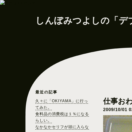
しんぼみつよしの「デ
最近の記事
久々に「OKIYAMA」に行っ
てみた。
食料品の消費税は１％になる
らしい。
なかなかセリフが頭に入らな