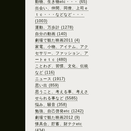
動物、生き物etc・・・ (65)
出会い、仲間、同僚、上司ｅ
ｔｃ・・・などなど・・・
(1003)
運動、万歩計 (1278)
自分の動画 (140)
劇場で観た映画2011 (4)
家電、小物、アイテム、アク
セサリー、ファッション、ア
ートｅｔｃ (480)
ことわざ、習慣、文化、伝統
など (116)
ニュース (1917)
思い出 (859)
思うこと、考える事、考えさ
せられる事など (5585)
悩み、騒音 (358)
勉強、自己啓発etc (1242)
劇場で観た映画2012 (9)
懐具合、貯蓄、財テクetc
(434)