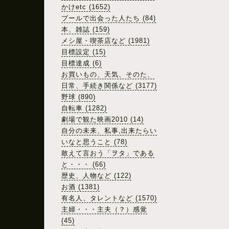
かけetc (1652)
プールで出会った人たち (84)
本、雑誌 (159)
メシ屋・喫茶店など (1981)
目標設定 (15)
目標達成 (6)
お買いもの、天気、そのた、
日常、手続き関係など (3177)
野球 (890)
自転車 (1282)
劇場で観た映画2010 (14)
自分の未来、私事,出来たらい
いなと思うこと (78)
敢えて言おう「ヲタ」である
と・・・ (66)
歴史、人物など (122)
お酒 (1381)
有名人、タレントなど (1570)
主婦・・・主夫（？）感覚
(45)